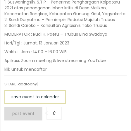
1. Suswaningsih, S.T.P – Penerima Penghargaan Kalpataru
2021 atas penanganan lahan kritis di Desa Melikan,
Kecamatan Rongkop, Kabupaten Gunung Kidul, Yogyakarta
2. Sardi Duryatmo – Pemimpin Redaksi Majalah Trubus
3. Sandi Caroko – Konsultan Agribisnis Toko Trubus
MODERATOR : Rudi H. Paeru – Trubus Bina Swadaya
Hari/Tgl : Jumat, 13 Januari 2023
Waktu : Jam : 14.00 – 16.00 WIB
Aplikasi: Zoom meeting & live streaming YouTube
klik untuk mendaftar
SHARE[addtoany]
save event to calendar
0
past event