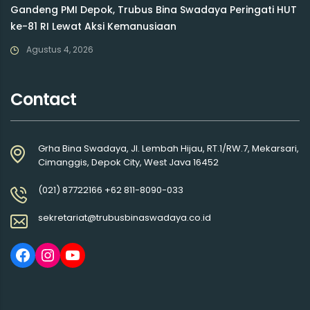
Gandeng PMI Depok, Trubus Bina Swadaya Peringati HUT
ke-81 RI Lewat Aksi Kemanusiaan
Agustus 4, 2026
Contact
Grha Bina Swadaya, Jl. Lembah Hijau, RT.1/RW.7, Mekarsari,
Cimanggis, Depok City, West Java 16452
(021) 87722166 +62 811-8090-033
sekretariat@trubusbinaswadaya.co.id