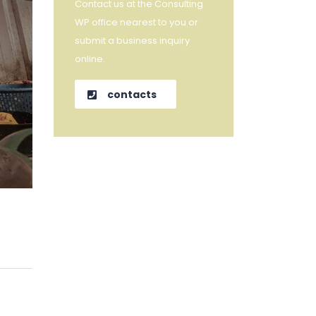
Contact us at the Consulting
WP office nearest to you or
submit a business inquiry
online.
contacts