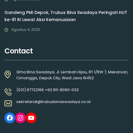
Gandeng PMI Depok, Trubus Bina Swadaya Peringati HUT
ke-81 RI Lewat Aksi Kemanusiaan
Agustus 4, 2026
Contact
Grha Bina Swadaya, Jl. Lembah Hijau, RT.1/RW.7, Mekarsari,
Cimanggis, Depok City, West Java 16452
(021) 87722166 +62 811-8090-033
sekretariat@trubusbinaswadaya.co.id