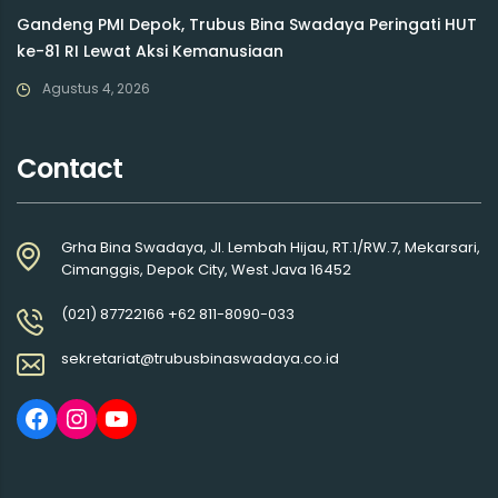
Gandeng PMI Depok, Trubus Bina Swadaya Peringati HUT
ke-81 RI Lewat Aksi Kemanusiaan
Agustus 4, 2026
Contact
Grha Bina Swadaya, Jl. Lembah Hijau, RT.1/RW.7, Mekarsari,
Cimanggis, Depok City, West Java 16452
(021) 87722166 +62 811-8090-033
sekretariat@trubusbinaswadaya.co.id