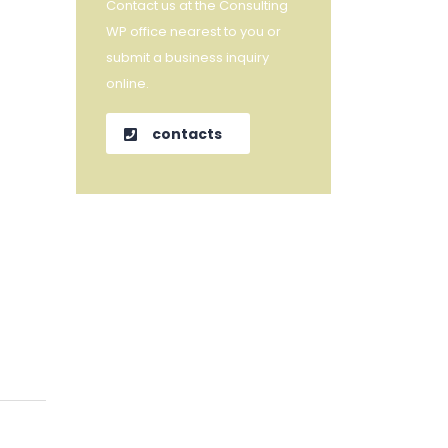
Contact us at the Consulting
WP office nearest to you or
submit a business inquiry
online.
contacts