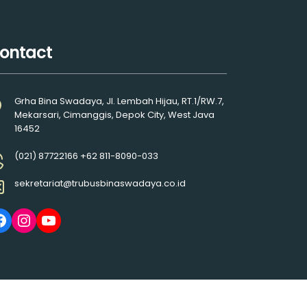
ontact
Grha Bina Swadaya, Jl. Lembah Hijau, RT.1/RW.7,
Mekarsari, Cimanggis, Depok City, West Java
16452
(021) 87722166 +62 811-8090-033
sekretariat@trubusbinaswadaya.co.id