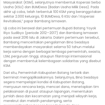
Masyarakat (KSM), selanjutnya membentuk Koperasi Serba
Usaha (KSU) dan BUMDesa (Badan Usaha Milik Desa). Pada
akhir uji coba, telah terbentuk 100 KSM yang beranggotakan
sekitar 2.000 keluarga, 10 BUMDesa, 6 KSU dan 1 Koperasi
Revitalisasi,” papar Bambang Ismawan.
Uji coba ini berawal dari pertemuan Bupati Batang Yoyok
Riyo Sudibyo (periode 2012—2017) dan Bambang Ismawan
pada awal 2016 lalu di Jakarta. Dalam pertemuan tersebut,
Bambang menceritakan pengalaman Bina Swadaya
memberdayakan masyarakat selama 50 tahun melalui
kerja sama dengan berbagai lembaga pemerintah, swasta,
LSM, perguruan tinggi, ataupun filantropi internasional
dengan membentuk kelembagaan solidaritas yang disebut
KSM.
Dari situ, Pemerintah Kabupaten Batang tertarik dan
berminat mengaplikasikannya. Selanjutnya, Bina Swadaya
segera mempelajari kondisi di Kabupaten Batang,
menyusun rencana kerja, mencari dana, menetapkan tim
pelaksanaan di pusat ataupun lapangan, menentukan
jumlah desa dan kecamatan yang menjadi wilayah kerja,
merekrut dan melatih pendamping, serta