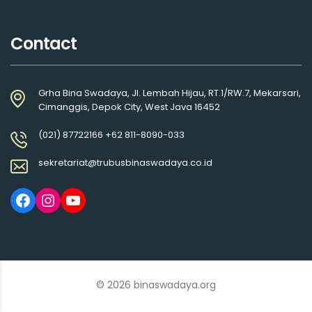
Contact
Grha Bina Swadaya, Jl. Lembah Hijau, RT.1/RW.7, Mekarsari,
Cimanggis, Depok City, West Java 16452
(021) 87722166 +62 811-8090-033
sekretariat@trubusbinaswadaya.co.id
© 2026 binaswadaya.org