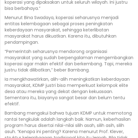
koperasi yang dipaksakan untuk seluruh wilayah. Ini justru
bisa berbahaya.”
Menurut Bina Swadaya, koperasi seharusnya menjadi
entitas kelembagaan sebagai proses peningkatan
keberdayaan masyarakat, sehingga keterlibatan
masyarakat harus dikuatkan. Karena itu, dibutuhkan
pendampingan.
“Pemerintah seharusnya mendorong organisasi
masyarakat yang sudah berpengalaman mengembangkan
koperasi agar makin efektif dan berkembang. Tapi, mereka
justru tidak dilibatkan,” beber Bambang.
Ia mengkhawatirkan, alih-alih meningkatkan keberdayaan
masyarakat, KDMP justri bisa memperkuat kelompok elite
desa atau mereka yang dekat dengan kekuasaan.
Sementara itu, biayanya sangat besar dan belum tentu
efektif.
Bambang mengakui bahwa tujuan KDMP untuk memotong
rantai tengkulak adalah langkah baik. Namun, keberhasilan
program harus disertai nilai-nilai silih asah, silih asih, silih
asuh. “Kenapa ini penting? Karena menurut Prof. Klever,
struktur kelembagaan tradisional kita itu lemah. Bila tidak