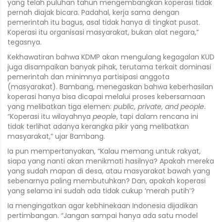
yang telah puluhan tahun mengembangkan koperasi tidak
pernah diajak bicara. Padahal, kerja sama dengan
pemerintah itu bagus, asal tidak hanya di tingkat pusat.
Koperasi itu organisasi masyarakat, bukan alat negara,”
tegasnya.
Kekhawatiran bahwa KDMP akan mengulang kegagalan KUD
juga disampaikan banyak pihak, terutama terkait dominasi
pemerintah dan minimnya partisipasi anggota
(masyarakat). Bambang, menegaskan bahwa keberhasilan
koperasi hanya bisa dicapai melalui proses kebersamaan
yang melibatkan tiga elemen:
public, private, and people
.
“Koperasi itu wilayahnya
people
, tapi dalam rencana ini
tidak terlihat adanya kerangka pikir yang melibatkan
masyarakat,” ujar Bambang.
Ia pun mempertanyakan, “Kalau memang untuk rakyat,
siapa yang nanti akan menikmati hasilnya? Apakah mereka
yang sudah mapan di desa, atau masyarakat bawah yang
sebenarnya paling membutuhkan? Dan, apakah koperasi
yang selama ini sudah ada tidak cukup ‘merah putih’?
Ia mengingatkan agar kebhinekaan Indonesia dijadikan
pertimbangan. “Jangan sampai hanya ada satu model