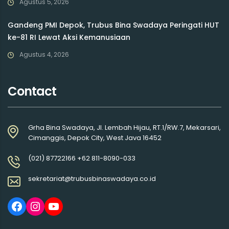
Agustus 5, 2026
Gandeng PMI Depok, Trubus Bina Swadaya Peringati HUT
ke-81 RI Lewat Aksi Kemanusiaan
Agustus 4, 2026
Contact
Grha Bina Swadaya, Jl. Lembah Hijau, RT.1/RW.7, Mekarsari,
Cimanggis, Depok City, West Java 16452
(021) 87722166 +62 811-8090-033
sekretariat@trubusbinaswadaya.co.id