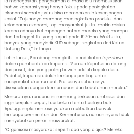
Ia menegaskan, pengalaman di masa lalu membuktikan
bahwa koperasi yang hanya fokus pada peningkatan
ekonomi semata justru bisa memperkeruh kesenjangan
sosial. “Tujuannya memang meningkatkan produksi dan
kelancaran ekonomi, tapi masyarakat justru makin miskin
karena adanya ketimpangan antara mereka yang mampu
dan tertinggal. Itu yang terjadi pada 1970-an. Waktu itu,
banyak yang menyindir KUD sebagai singkatan dari Ketua
Untung Dulu,” katanya.
Lebih lanjut, Bambang mengkritisi pendekatan
top-down
dalam pembentukan koperasi. “Semua Keputusan datang
dari pusat, dan yang paling bawah adalah kepala desa.
Padahal, koperasi adalah lembaga penting untuk
masyarakat akar rumput. Prosesnya seharusnya
disesuaikan dengan kemampuan dan kebutuhan mereka.”
Menurutnya, rencana ini memang terkesan ambisius dan
ingin berjalan cepat, tapi belum tentu hasilnya baik.
Apalagi, implementasinya akan melibatkan banyak
lembaga pemerintah dan Kementerian, namun nyaris tidak
menyebutkan peran masyarakat.
“Organisasi masyarakat seperti apa yang diajak? Mereka