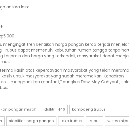
a antara lain:
g.
Rp5.000
, mengingat tren kenaikan harga pangan kerap terjadi menjelan
g Trubus dapat memenuhi kebutuhan rumah tangga tanpa har
g terjamin dan harga yang terkendali, masyarakat dapat menj
dmat.
terima kasih atas kepercayaan masyarakat yang telah merama
a kasih untuk masyarakat yang sudah meramaikan. Kehadiran
terus menghadirkan manfaat,” pungkas Dewi May Cahyanti, sal
bus.
akan pangan murah
idulfitri 1446
kampoeng trubus
h
stabilitas harga pangan
toko trubus
trubus
wisma hija