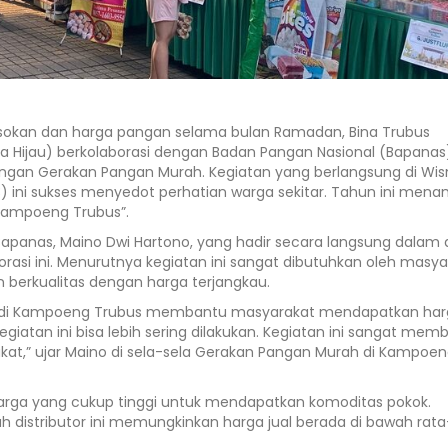
sokan dan harga pangan selama bulan Ramadan, Bina Trubus
a Hijau) berkolaborasi dengan Badan Pangan Nasional (Bapanas
ngan Gerakan Pangan Murah. Kegiatan yang berlangsung di Wi
3) ini sukses menyedot perhatian warga sekitar. Tahun ini mena
Kampoeng Trubus”.
 Bapanas, Maino Dwi Hartono, yang hadir secara langsung dalam
rasi ini. Menurutnya kegiatan ini sangat dibutuhkan oleh masya
erkualitas dengan harga terjangkau.
urit di Kampoeng Trubus membantu masyarakat mendapatkan ha
giatan ini bisa lebih sering dilakukan. Kegiatan ini sangat mem
at,” ujar Maino di sela-sela Gerakan Pangan Murah di Kampoe
arga yang cukup tinggi untuk mendapatkan komoditas pokok.
ah distributor ini memungkinkan harga jual berada di bawah rata