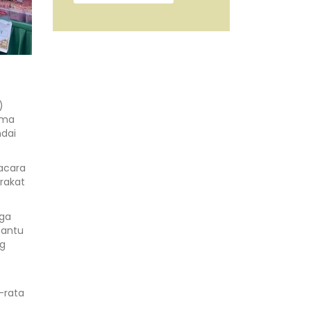
)
sma
ndai
 acara
rakat
rga
bantu
ng
-rata