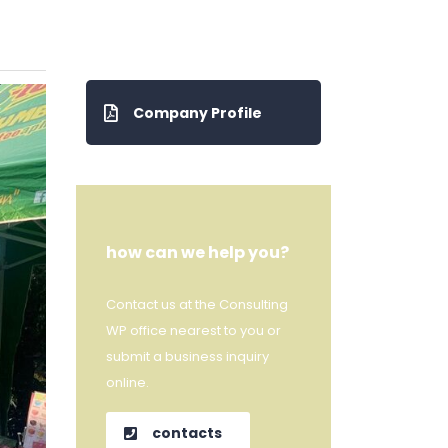
Company Profile
how can we help you?
Contact us at the Consulting
WP office nearest to you or
submit a business inquiry
online.
contacts