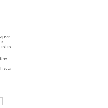
g hari
us
alankan
ikan
ah satu
u