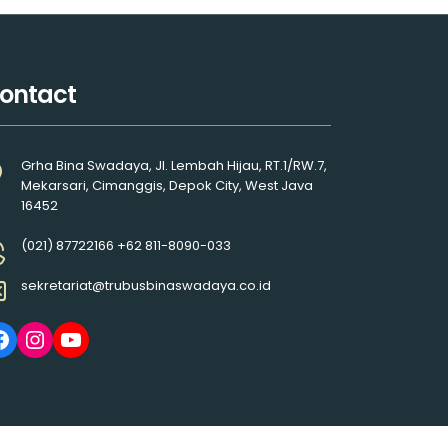
ontact
Grha Bina Swadaya, Jl. Lembah Hijau, RT.1/RW.7,
Mekarsari, Cimanggis, Depok City, West Java
16452
(021) 87722166 +62 811-8090-033
sekretariat@trubusbinaswadaya.co.id