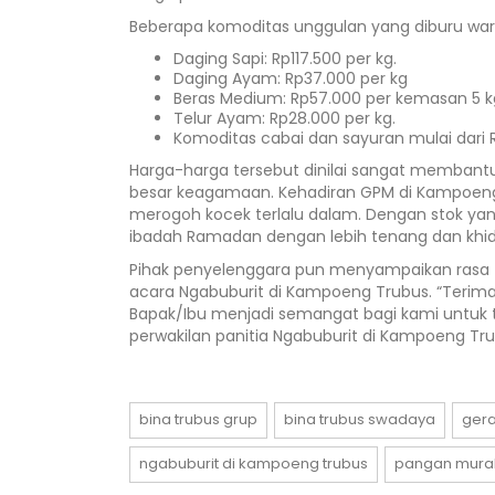
Beberapa komoditas unggulan yang diburu warg
Daging Sapi: Rp117.500 per kg.
Daging Ayam: Rp37.000 per kg
Beras Medium: Rp57.000 per kemasan 5 k
Telur Ayam: Rp28.000 per kg.
Komoditas cabai dan sayuran mulai dari 
Harga-harga tersebut dinilai sangat membantu
besar keagamaan. Kehadiran GPM di Kampoen
merogoh kocek terlalu dalam. Dengan stok yan
ibadah Ramadan dengan lebih tenang dan khi
Pihak penyelenggara pun menyampaikan rasa 
acara Ngabuburit di Kampoeng Trubus. “Terim
Bapak/Ibu menjadi semangat bagi kami untuk 
perwakilan panitia Ngabuburit di Kampoeng Tru
bina trubus grup
bina trubus swadaya
ger
ngabuburit di kampoeng trubus
pangan mura