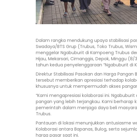
Dalam rangka mendukung upaya stabilisasi pa
Swadaya/BTS Grup (Trubus, Toko Trubus, Wism
menggelar Ngabuburit di Kampoeng Trubus de
Hijau, Mekarsari, Cimanggis, Depok, Minggu (8/
tahun kedua penyelenggaraan “Ngabuburit di 
Direktur Stabilisasi Pasokan dan Harga Pangan
tersebut memberikan apresiasi terhadap kolabo
khususnya untuk mempermudah akses pangan b
“Kami mengapresiasi kolaborasi ini. Ngabub
pangan yang lebih terjangkau. Kami berharap ke
pemerintah dalam menjaga daya beli masyarak
Trubus.
Pantauan di lokasi menunjukkan antusiasme w
Kolaborasi antara Bapanas, Bulog, serta sejuml
harga pasar saat ini.