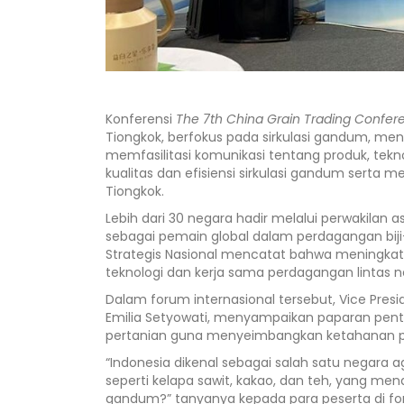
Konferensi
The 7th China Grain Trading Confer
Tiongkok, berfokus pada sirkulasi gandum, men
memfasilitasi komunikasi tentang produk, tekno
kualitas dan efisiensi sirkulasi gandum ser
Tiongkok.
Lebih dari 30 negara hadir melalui perwakilan a
sebagai pemain global dalam perdagangan biji-
Strategis Nasional mencatat bahwa meningkatny
teknologi dan kerja sama perdagangan lintas n
Dalam forum internasional tersebut, Vice Presi
Emilia Setyowati, menyampaikan paparan penti
pertanian guna menyeimbangkan ketahanan pa
“Indonesia dikenal sebagai salah satu negara 
seperti kelapa sawit, kakao, dan teh, yang me
gandum?” tanyanya kepada para peserta di fo