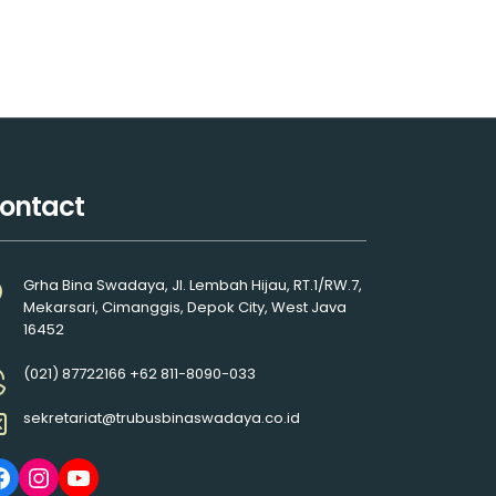
ontact
Grha Bina Swadaya, Jl. Lembah Hijau, RT.1/RW.7,
Mekarsari, Cimanggis, Depok City, West Java
16452
(021) 87722166 +62 811-8090-033
sekretariat@trubusbinaswadaya.co.id