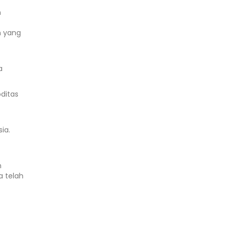
n
m yang
a
ditas
ia.
n
a telah
.