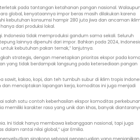
erletak pada tantangan ketahanan pangan nasional. Walaupu
ra global, kenyataannya impor beras masih dilakukan karena
 kebutuhan konsumsi hampir 280 juta jiwa dan ancaman ikli
anya dari produksi lokal.
gi. Indonesia tidak memproduksi gandum sama sekali. Seluruh
k tepung lainnya dipenuhi dari impor. Bahkan pada 2024, Indonesi
untuk kebutuhan pakan ternak,” lanjutnya.
ngkah strategis, dengan menetapkan prioritas ekspor pada komo
unan yang tidak berdampak langsung pada ketersediaan pangan
sawit, kakao, kopi, dan teh tumbuh subur di iklim tropis Indones
an menciptakan lapangan kerja, komoditas ini juga menjadi
i salah satu contoh keberhasilan ekspor komoditas perkebuna
sia memiliki karakter rasa yang unik dan khas, banyak diantarany
unia. Ini tidak hanya membawa kebanggaan nasional, tapi juga
dalam rantai nilai global,” ujar Emilia.
ia menyebutkan singkong sebagai pengecualian yang menjanjikan