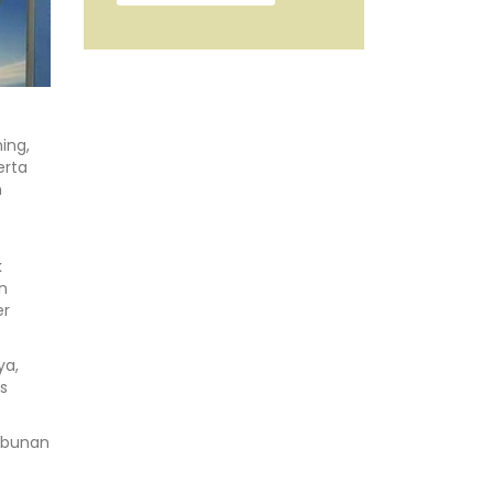
ing,
erta
n
k
n
er
ya,
s
kebunan