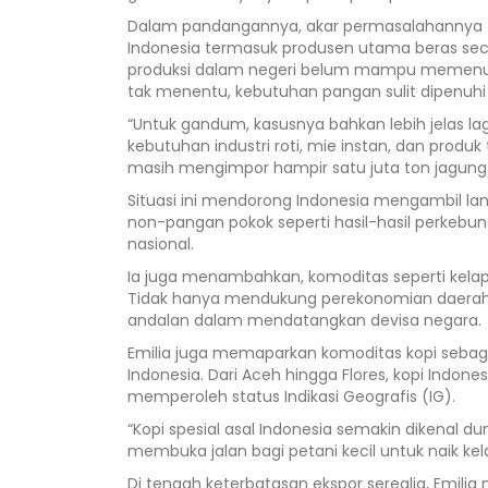
Dalam pandangannya, akar permasalahannya t
Indonesia termasuk produsen utama beras seca
produksi dalam negeri belum mampu memenuhi
tak menentu, kebutuhan pangan sulit dipenuhi h
“Untuk gandum, kasusnya bahkan lebih jelas la
kebutuhan industri roti, mie instan, dan produ
masih mengimpor hampir satu juta ton jagung 
Situasi ini mendorong Indonesia mengambil la
non-pangan pokok seperti hasil-hasil perkeb
nasional.
Ia juga menambahkan, komoditas seperti kelapa 
Tidak hanya mendukung perekonomian daerah d
andalan dalam mendatangkan devisa negara.
Emilia juga memaparkan komoditas kopi sebaga
Indonesia. Dari Aceh hingga Flores, kopi Indone
memperoleh status Indikasi Geografis (IG).
“Kopi spesial asal Indonesia semakin dikenal d
membuka jalan bagi petani kecil untuk naik kelas 
Di tengah keterbatasan ekspor serealia, Emil