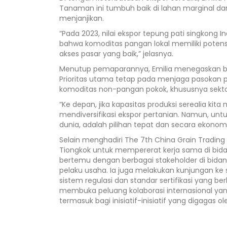
Tanaman ini tumbuh baik di lahan marginal dan
menjanjikan.
“Pada 2023, nilai ekspor tepung pati singkong I
bahwa komoditas pangan lokal memiliki potensi 
akses pasar yang baik,” jelasnya.
Menutup pemaparannya, Emilia menegaskan bahw
Prioritas utama tetap pada menjaga pasokan 
komoditas non-pangan pokok, khususnya sekto
“Ke depan, jika kapasitas produksi serealia kit
mendiversifikasi ekspor pertanian. Namun, unt
dunia, adalah pilihan tepat dan secara ekonom
Selain menghadiri The 7th China Grain Tradi
Tiongkok untuk mempererat kerja sama di bidang
bertemu dengan berbagai stakeholder di bidang p
pelaku usaha. Ia juga melakukan kunjungan ke s
sistem regulasi dan standar sertifikasi yang b
membuka peluang kolaborasi internasional yang
termasuk bagi inisiatif-inisiatif yang digagas 