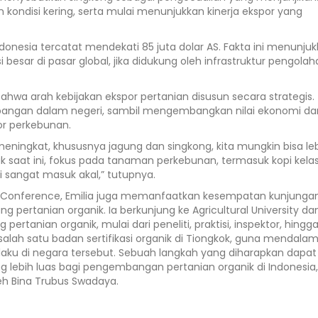
 kondisi kering, serta mulai menunjukkan kinerja ekspor yang
ndonesia tercatat mendekati 85 juta dolar AS. Fakta ini menunju
besar di pasar global, jika didukung oleh infrastruktur pengola
a arah kebijakan ekspor pertanian disusun secara strategis.
pangan dalam negeri, sambil mengembangkan nilai ekonomi dar
r perkebunan.
a meningkat, khususnya jagung dan singkong, kita mungkin bisa le
uk saat ini, fokus pada tanaman perkebunan, termasuk kopi kela
i sangat masuk akal,” tutupnya.
ng Conference, Emilia juga memanfaatkan kesempatan kunjunga
 pertanian organik. Ia berkunjung ke Agricultural University da
ertanian organik, mulai dari peneliti, praktisi, inspektor, hingg
alah satu badan sertifikasi organik di Tiongkok, guna mendalam
erlaku di negara tersebut. Sebuah langkah yang diharapkan dapat
 lebih luas bagi pengembangan pertanian organik di Indonesia,
oleh Bina Trubus Swadaya.