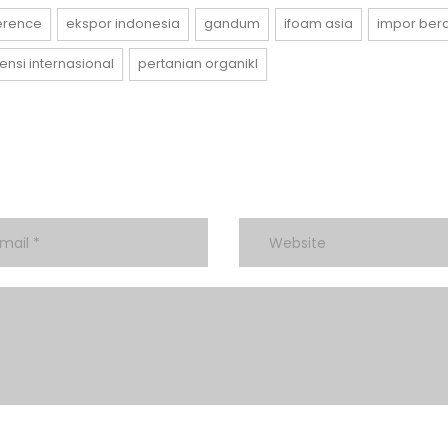
ference
ekspor indonesia
gandum
ifoam asia
impor ber
ensi internasional
pertanian organikl