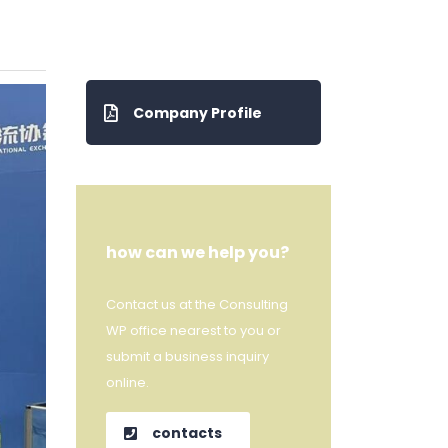
Company Profile
how can we help you?
Contact us at the Consulting
WP office nearest to you or
submit a business inquiry
online.
contacts