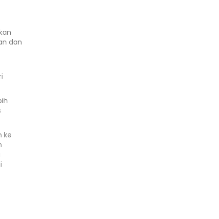
kkan
han dan
i
bih
s
n ke
n
a
i