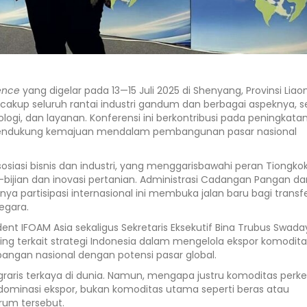
ence
yang digelar pada 13—15 Juli 2025 di Shenyang, Provinsi Liaon
cakup seluruh rantai industri gandum dan berbagai aspeknya, s
logi, dan layanan. Konferensi ini berkontribusi pada peningkata
ta mendukung kemajuan mendalam pembangunan pasar nasional
sosiasi bisnis dan industri, yang menggarisbawahi peran Tiongko
bijian dan inovasi pertanian. Administrasi Cadangan Pangan da
a partisipasi internasional ini membuka jalan baru bagi transf
egara.
dent IFOAM Asia sekaligus Sekretaris Eksekutif Bina Trubus Swada
ng terkait strategi Indonesia dalam mengelola ekspor komodita
ngan nasional dengan potensi pasar global.
agraris terkaya di dunia. Namun, mengapa justru komoditas per
ndominasi ekspor, bukan komoditas utama seperti beras atau
rum tersebut.