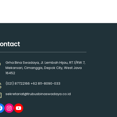
ontact
Grha Bina Swadaya, Jl. Lembah Hijau, RT.1/RW.7,
Mekarsari, Cimanggis, Depok City, West Java
16452
(021) 87722166 +62 811-8090-033
sekretariat@trubusbinaswadaya.co.id