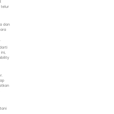
t
 telur
ra dan
cara
e.
darti
ini,
ility
r.
map
atkan
n
tani