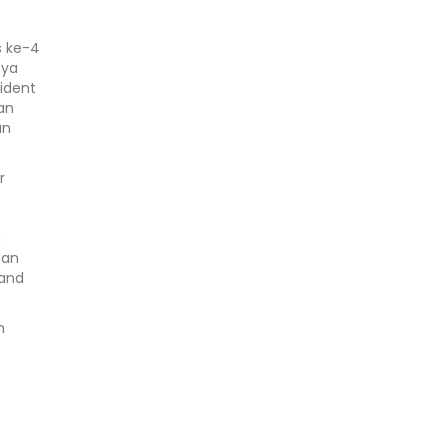
s ke-4
nya
ident
an
an
r
h
dan
 and
h