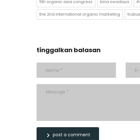
5th organic asia congress
bina swadaya
i
the 2nd international organic marketing
trubu
tinggalkan balasan
post a comment