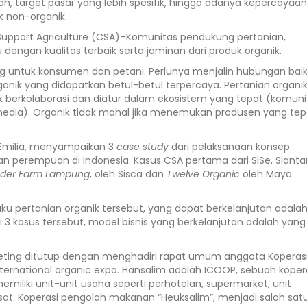
 target pasar yang lebih spesifik, hingga adanya kepercayaan
 non-organik.
port Agriculture (CSA)–Komunitas pendukung pertanian,
ngan kualitas terbaik serta jaminan dari produk organik.
g untuk konsumen dan petani. Perlunya menjalin hubungan bai
anik yang didapatkan betul-betul terpercaya. Pertanian organi
 berkolaborasi dan diatur dalam ekosistem yang tepat (komuni
media). Organik tidak mahal jika menemukan produsen yang tepa
, Emilia, menyampaikan 3
case study
dari pelaksanaan konsep
an perempuan di Indonesia. Kasus CSA pertama dari SiSe, Sianta
der Farm Lampung
, oleh Sisca dan
Twelve Organic
oleh Maya
ku pertanian organik tersebut, yang dapat berkelanjutan adala
ri 3 kasus tersebut, model bisnis yang berkelanjutan adalah yang
keting ditutup dengan menghadiri rapat umum anggota Koperas
rnational organic expo. Hansalim adalah ICOOP, sebuah koper
iki unit-unit usaha seperti perhotelan, supermarket, unit
at. Koperasi pengolah makanan “Heuksalim”, menjadi salah sat