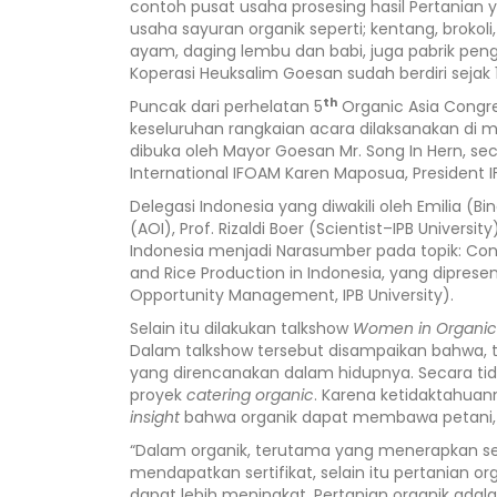
contoh pusat usaha prosesing hasil Pertanian
usaha sayuran organik seperti; kentang, brokoli
ayam, daging lembu dan babi, juga pabrik pen
Koperasi Heuksalim Goesan sudah berdiri seja
th
Puncak dari perhelatan 5
Organic Asia Congr
keseluruhan rangkaian acara dilaksanakan di ma
dibuka oleh Mayor Goesan Mr. Song In Hern, seca
International IFOAM Karen Maposua, President 
Delegasi Indonesia yang diwakili oleh Emilia (B
(AOI), Prof. Rizaldi Boer (Scientist–IPB Universi
Indonesia menjadi Narasumber pada topik: Conn
and Rice Production in Indonesia, yang dipresen
Opportunity Management, IPB University).
Selain itu dilakukan talkshow
Women in Organic 
Dalam talkshow tersebut disampaikan bahwa, t
yang direncanakan dalam hidupnya. Secara tid
proyek
catering organic
. Karena ketidaktahuann
insight
bahwa organik dapat membawa petani, t
“Dalam organik, terutama yang menerapkan ser
mendapatkan sertifikat, selain itu pertanian o
dapat lebih meningkat. Pertanian organik ad