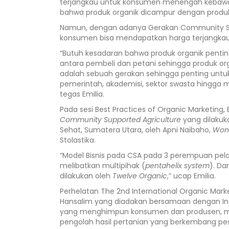
terjangkau untuk konsumen menengah kebawah,
bahwa produk organik dicampur dengan produk
Namun, dengan adanya Gerakan Community Sup
konsumen bisa mendapatkan harga terjangkau de
“Butuh kesadaran bahwa produk organik pentin
antara pembeli dan petani sehingga produk org
adalah sebuah gerakan sehingga penting untuk
pemerintah, akademisi, sektor swasta hingga 
tegas Emilia.
Pada sesi Best Practices of Organic Marketing
Community Supported Agriculture
yang dilakuk
Sehat, Sumatera Utara, oleh Apni Naibaho,
Won
Stolastika.
“Model Bisnis pada CSA pada 3 perempuan pela
melibatkan multipihak (
pentahelix system
). Da
dilakukan oleh
Twelve Organic
,” ucap Emilia.
Perhelatan The 2nd International Organic Mar
Hansalim yang diadakan bersamaan dengan Inte
yang menghimpun konsumen dan produsen, memil
pengolah hasil pertanian yang berkembang pes