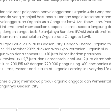
ndonesia saat pelaporan penyelenggaraan Organic Asia Congres
Indonesia yang menjadi host acara. Dengan segala kerterbatasan
nyelenggarakan Organic Asia Congress ke-4. Matthew John, Pres
AM International memberikan ucapan selamat secara langsung d
g dengan sangat baik. Selanjutnya Bendera IFOAM Asia diserahk
 tuan rumah perhelatan Organic Asia Congress ke-6.
al Expo Fair di alun-alun Geosan City. Dengan Thema Organic fo
er–22 October 2022, dilaksanakan Expo Pertanian Organik plus
unakan dana sebesar USD 10 juta ini melibatkan partisipasi
Provinsi USD 2,7 juta, dan Pemerintah local USD 2 juta ditamba
puti luas 796,185 M2 dengan 720,000 pengunjung, 419 companies 
ul “Past, Present and Future of Organic Farming in Everyday life
s Indonesia yang membawa produk organic anggota dan Pemerinta
hangatnya Geosan City.