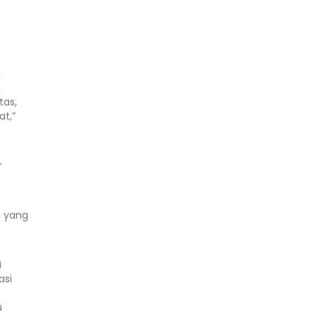
k
k
tas,
t,”
r
h yang
i
asi
u