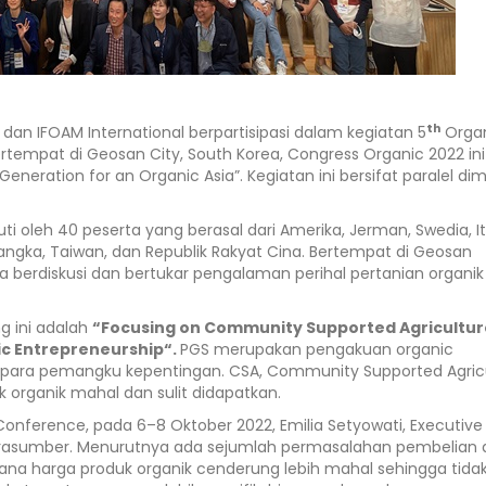
th
an IFOAM International berpartisipasi dalam kegiatan 5
Orga
ertempat di Geosan City, South Korea, Congress Organic 2022 ini
ration for an Organic Asia”. Kegiatan ini bersifat paralel dim
uti oleh 40 peserta yang berasal dari Amerika, Jerman, Swedia, Ita
Srilangka, Taiwan, dan Republik Rakyat Cina. Bertempat di Geosan
a berdiskusi dan bertukar pengalaman perihal pertanian organik 
g ini adalah
“Focusing on Community Supported Agricultur
ic Entrepreneurship“.
PGS merupakan pengakuan organic
i para pemangku kepentingan. CSA, Community Supported Agric
 organik mahal dan sulit didapatkan.
Conference, pada 6–8 Oktober 2022, Emilia Setyowati, Executive
narasumber. Menurutnya ada sejumlah permasalahan pembelian
 mana harga produk organik cenderung lebih mahal sehingga tida