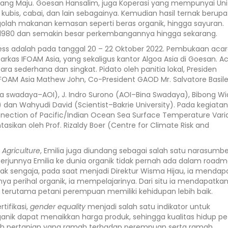
 yang Maju. Goesan Hansalim, juga Koperasi yang mempunyai Uni
, kubis, cabai, dan lain sebagainya. Kemudian hasil ternak berupa
golah makanan kemasan seperti beras organik, hingga sayuran.
k 1980 dan semakin besar perkembangannya hingga sekarang.
ess adalah pada tanggal 20 – 22 Oktober 2022. Pembukaan aca
rkas IFOAM Asia, yang sekaligus kantor Algoa Asia di Goesan. A
ra sederhana dan singkat. Pidato oleh panitia lokal, Presiden
IFOAM Asia Mathew John, Co-President GAOD Mr. Salvatore Basil
ina swadaya–AOI), J. Indro Surono (AOI–Bina Swadaya), Bibong Wi
ty) dan Wahyudi David (Scientist–Bakrie University). Pada kegiatan 
ection of Pacific/Indian Ocean Sea Surface Temperature Variab
tasikan oleh Prof. Rizaldy Boer (Centre for Climate Risk and
Agriculture
, Emilia juga diundang sebagai salah satu narasumbe
erjunnya Emilia ke dunia organik tidak pernah ada dalam road
ak sengaja, pada saat menjadi Direktur Wisma Hijau, ia mendap
ya perihal organik, ia mempelajarinya. Dari situ ia mendapatka
erutama petani perempuan memiliki kehidupan lebih baik.
tifikasi,
gender equality
menjadi salah satu indikator untuk
rganik dapat menaikkan harga produk, sehingga kualitas hidup pe
alah pertanian yang ramah terhadap perempuan serta ramah