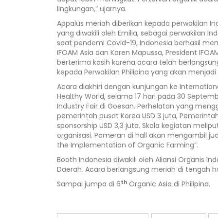
lingkungan,” ujarnya.
Appalus meriah diberikan kepada perwakilan I
yang diwakili oleh Emilia, sebagai perwakilan 
saat pendemi Covid-19, Indonesia berhasil me
IFOAM Asia dan Karen Mapussa, President IFO
berterima kasih karena acara telah berlangsun
kepada Perwakilan Philipina yang akan menjadi
Acara diakhiri dengan kunjungan ke Internation
Healthy World, selama 17 hari pada 30 Septemb
Industry Fair di Goesan. Perhelatan yang mengg
pemerintah pusat Korea USD 3 juta, Pemerintah 
sponsorship USD 3,3 juta. Skala kegiatan meli
organisasi. Pameran di hall akan mengambil jud
the Implementation of Organic Farming”.
Booth Indonesia diwakili oleh Aliansi Organi
Daerah. Acara berlangsung meriah di tengah 
th
Sampai jumpa di 6
Organic Asia di Philipina.