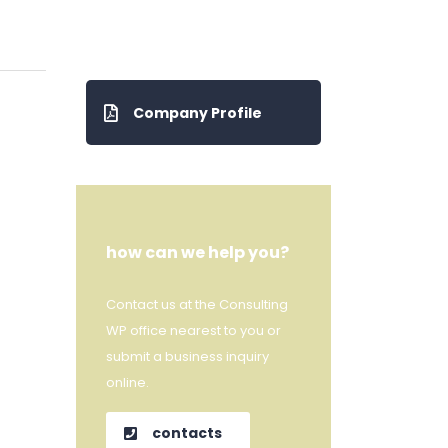
Company Profile
how can we help you?
Contact us at the Consulting
WP office nearest to you or
submit a business inquiry
online.
contacts