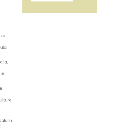
nic
ulai
lia,
di
e,
ulture
 dalam
k