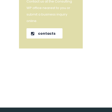
Contact us at the Consulting
WP office nearest to you or
submit a business inquiry
online.
contacts