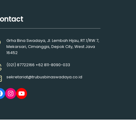
ontact
Grha Bina Swadaya, Jl. Lembah Hijau, RT.1/RW.7,
Mekarsari, Cimanggis, Depok City, West Java
16452
(021) 87722166 +62 811-8090-033
sekretariat@trubusbinaswadaya.co.id