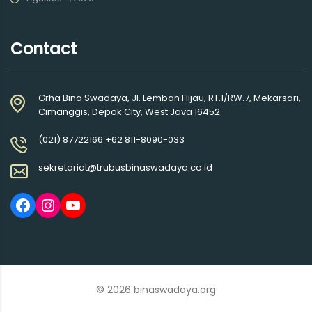
Contact
Grha Bina Swadaya, Jl. Lembah Hijau, RT.1/RW.7, Mekarsari,
Cimanggis, Depok City, West Java 16452
(021) 87722166 +62 811-8090-033
sekretariat@trubusbinaswadaya.co.id
© 2026 binaswadaya.org