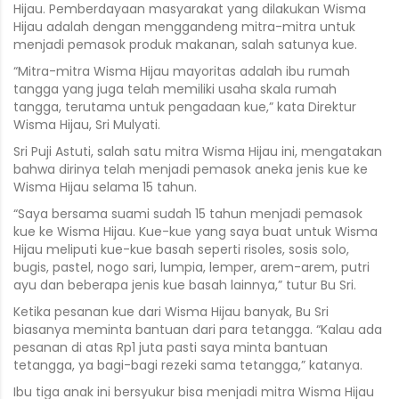
Hijau. Pemberdayaan masyarakat yang dilakukan Wisma
Hijau adalah dengan menggandeng mitra-mitra untuk
menjadi pemasok produk makanan, salah satunya kue.
“Mitra-mitra Wisma Hijau mayoritas adalah ibu rumah
tangga yang juga telah memiliki usaha skala rumah
tangga, terutama untuk pengadaan kue,” kata Direktur
Wisma Hijau, Sri Mulyati.
Sri Puji Astuti, salah satu mitra Wisma Hijau ini, mengatakan
bahwa dirinya telah menjadi pemasok aneka jenis kue ke
Wisma Hijau selama 15 tahun.
“Saya bersama suami sudah 15 tahun menjadi pemasok
kue ke Wisma Hijau. Kue-kue yang saya buat untuk Wisma
Hijau meliputi kue-kue basah seperti risoles, sosis solo,
bugis, pastel, nogo sari, lumpia, lemper, arem-arem, putri
ayu dan beberapa jenis kue basah lainnya,” tutur Bu Sri.
Ketika pesanan kue dari Wisma Hijau banyak, Bu Sri
biasanya meminta bantuan dari para tetangga. “Kalau ada
pesanan di atas Rp1 juta pasti saya minta bantuan
tetangga, ya bagi-bagi rezeki sama tetangga,” katanya.
Ibu tiga anak ini bersyukur bisa menjadi mitra Wisma Hijau