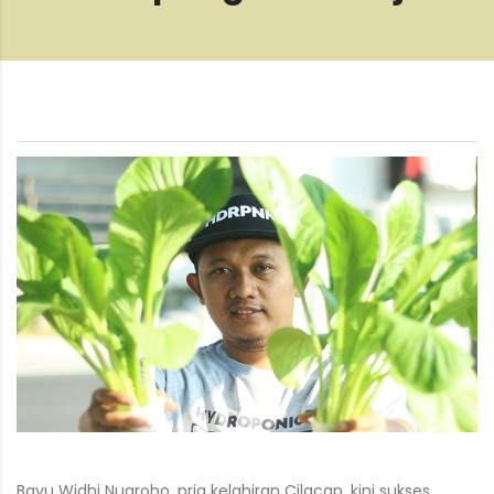
Bayu Widhi Nugroho, pria kelahiran Cilacap, kini sukses