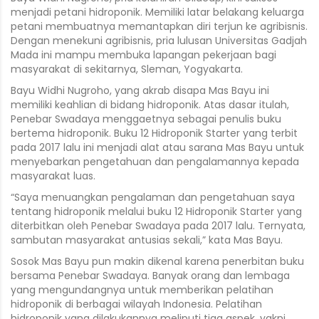
menjadi petani hidroponik. Memiliki latar belakang keluarga
petani membuatnya memantapkan diri terjun ke agribisnis.
Dengan menekuni agribisnis, pria lulusan Universitas Gadjah
Mada ini mampu membuka lapangan pekerjaan bagi
masyarakat di sekitarnya, Sleman, Yogyakarta.
Bayu Widhi Nugroho, yang akrab disapa Mas Bayu ini
memiliki keahlian di bidang hidroponik. Atas dasar itulah,
Penebar Swadaya menggaetnya sebagai penulis buku
bertema hidroponik. Buku 12 Hidroponik Starter yang terbit
pada 2017 lalu ini menjadi alat atau sarana Mas Bayu untuk
menyebarkan pengetahuan dan pengalamannya kepada
masyarakat luas.
“Saya menuangkan pengalaman dan pengetahuan saya
tentang hidroponik melalui buku 12 Hidroponik Starter yang
diterbitkan oleh Penebar Swadaya pada 2017 lalu. Ternyata,
sambutan masyarakat antusias sekali,” kata Mas Bayu.
Sosok Mas Bayu pun makin dikenal karena penerbitan buku
bersama Penebar Swadaya. Banyak orang dan lembaga
yang mengundangnya untuk memberikan pelatihan
hidroponik di berbagai wilayah Indonesia. Pelatihan
hidroponik yang dilakukannya meliputi tiga aspek, yakni