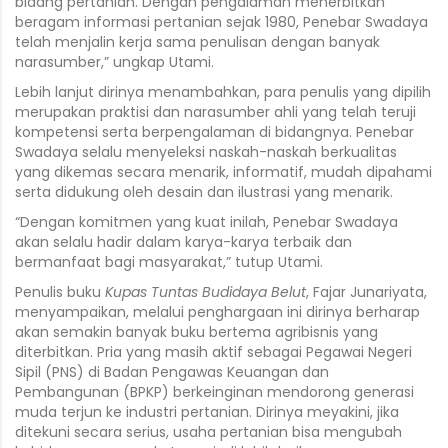
bidang pertanian. Dengan pengalaman menerbitkan
beragam informasi pertanian sejak 1980, Penebar Swadaya
telah menjalin kerja sama penulisan dengan banyak
narasumber,” ungkap Utami.
Lebih lanjut dirinya menambahkan, para penulis yang dipilih
merupakan praktisi dan narasumber ahli yang telah teruji
kompetensi serta berpengalaman di bidangnya. Penebar
Swadaya selalu menyeleksi naskah-naskah berkualitas
yang dikemas secara menarik, informatif, mudah dipahami
serta didukung oleh desain dan ilustrasi yang menarik.
“Dengan komitmen yang kuat inilah, Penebar Swadaya
akan selalu hadir dalam karya-karya terbaik dan
bermanfaat bagi masyarakat,” tutup Utami.
Penulis buku
Kupas Tuntas Budidaya Belut
, Fajar Junariyata,
menyampaikan, melalui penghargaan ini dirinya berharap
akan semakin banyak buku bertema agribisnis yang
diterbitkan. Pria yang masih aktif sebagai Pegawai Negeri
Sipil (PNS) di Badan Pengawas Keuangan dan
Pembangunan (BPKP) berkeinginan mendorong generasi
muda terjun ke industri pertanian. Dirinya meyakini, jika
ditekuni secara serius, usaha pertanian bisa mengubah