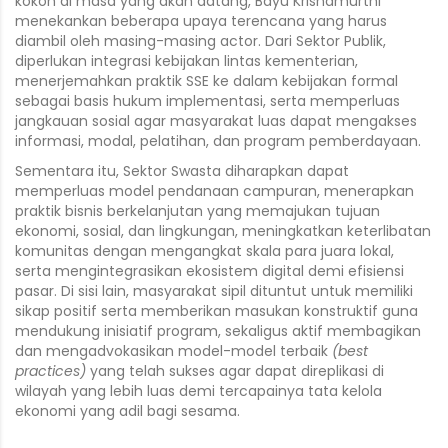
kokoh di masa yang akan datang, Bayu Krisnamurthi
menekankan beberapa upaya terencana yang harus
diambil oleh masing-masing actor. Dari Sektor Publik,
diperlukan integrasi kebijakan lintas kementerian,
menerjemahkan praktik SSE ke dalam kebijakan formal
sebagai basis hukum implementasi, serta memperluas
jangkauan sosial agar masyarakat luas dapat mengakses
informasi, modal, pelatihan, dan program pemberdayaan.
Sementara itu, Sektor Swasta diharapkan dapat
memperluas model pendanaan campuran, menerapkan
praktik bisnis berkelanjutan yang memajukan tujuan
ekonomi, sosial, dan lingkungan, meningkatkan keterlibatan
komunitas dengan mengangkat skala para juara lokal,
serta mengintegrasikan ekosistem digital demi efisiensi
pasar. Di sisi lain, masyarakat sipil dituntut untuk memiliki
sikap positif serta memberikan masukan konstruktif guna
mendukung inisiatif program, sekaligus aktif membagikan
dan mengadvokasikan model-model terbaik
(best
practices)
yang telah sukses agar dapat direplikasi di
wilayah yang lebih luas demi tercapainya tata kelola
ekonomi yang adil bagi sesama.