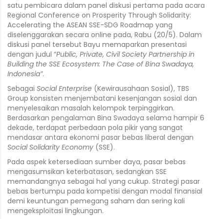
satu pembicara dalam panel diskusi pertama pada acara
Regional Conference on Prosperity Through Solidarity:
Accelerating the ASEAN SSE-SDG Roadmap yang
diselenggarakan secara online pada, Rabu (20/5). Dalam
diskusi panel tersebut Bayu memaparkan presentasi
dengan judul “
Public, Private, Civil Society Partnership in
Building the SSE Ecosystem: The Case of Bina Swadaya,
Indonesia”
.
Sebagai
Social Enterprise
(Kewirausahaan Sosial), TBS
Group konsisten menjembatani kesenjangan sosial dan
menyelesaikan masalah kelompok terpinggirkan.
Berdasarkan pengalaman Bina Swadaya selama hampir 6
dekade, terdapat perbedaan pola pikir yang sangat
mendasar antara ekonomi pasar bebas liberal dengan
Social Solidarity Economy
(SSE).
Pada aspek ketersediaan sumber daya, pasar bebas
mengasumsikan keterbatasan, sedangkan SSE
memandangnya sebagai hal yang cukup. Strategi pasar
bebas bertumpu pada kompetisi dengan modal finansial
demi keuntungan pemegang saham dan sering kali
mengeksploitasi lingkungan.