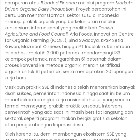
campuran atau
Blended Finance
melalui program
Market-
Driven Organic Dairy Production
. Proyek percontohan ini
bertujuan mentransformasi sektor susu di Indonesia
menuju praktik organik yang berkelanjutan melalui
konsorsium internasional yang melibatkan
Danish
Agriculture and Food Council
, Arla Foods, Innovation Centre
for Organic Farming (ICOEL), Bina Swadaya, KPSP Setia
Kawan, Mazaraat Cheese, hingga PT Indolakto. Kemitraan
ini berhasil melatih 2.000 peternak, mendampingi 133
kelompok peternak, mengarahkan 61 peternak dalam
proses konversi ke metode organik, meraih sertifikasi
organik untuk 61 peternak, serta menciptakan 20 lapangan
kerja baru.
Meskipun praktik SSE di Indonesia telah menorehkan banyak
kisah sukses, pemerintah Indonesia hingga saat ini belum
menetapkan kerangka kerja nasional khusus yang secara
formal memayungi praktik-praktik tersebut. Intervensi
pemerintah yang ada saat ini masih bersifat langsung dan
sektoral, seperti program makan bergizi gratis di sekolah
atau pengembangan koperasi desa.
Oleh karena itu, demi membangun ekosistem SSE yang