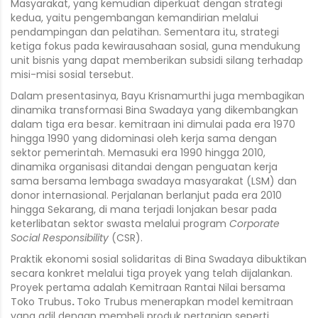
Masyarakat, yang kemudian diperkuat dengan strategi
kedua, yaitu pengembangan kemandirian melalui
pendampingan dan pelatihan. Sementara itu, strategi
ketiga fokus pada kewirausahaan sosial, guna mendukung
unit bisnis yang dapat memberikan subsidi silang terhadap
misi-misi sosial tersebut.
Dalam presentasinya, Bayu Krisnamurthi juga membagikan
dinamika transformasi Bina Swadaya yang dikembangkan
dalam tiga era besar. kemitraan ini dimulai pada era 1970
hingga 1990 yang didominasi oleh kerja sama dengan
sektor pemerintah. Memasuki era 1990 hingga 2010,
dinamika organisasi ditandai dengan penguatan kerja
sama bersama lembaga swadaya masyarakat (LSM) dan
donor internasional. Perjalanan berlanjut pada era 2010
hingga Sekarang, di mana terjadi lonjakan besar pada
keterlibatan sektor swasta melalui program
Corporate
Social Responsibility
(CSR).
Praktik ekonomi sosial solidaritas di Bina Swadaya dibuktikan
secara konkret melalui tiga proyek yang telah dijalankan.
Proyek pertama adalah Kemitraan Rantai Nilai bersama
Toko Trubus
.
Toko Trubus menerapkan model kemitraan
yang adil dengan membeli produk pertanian seperti