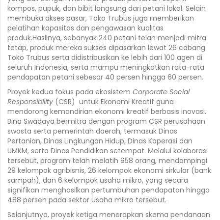
kompos, pupuk, dan bibit langsung dari petani lokal. Selain
membuka akses pasar, Toko Trubus juga memberikan
pelatihan kapasitas dan pengawasan kualitas
produk.Hasilnya, sebanyak 240 petani telah menjadi mitra
tetap, produk mereka sukses dipasarkan lewat 26 cabang
Toko Trubus serta didistribusikan ke lebih dari 100 agen di
seluruh Indonesia, serta mampu meningkatkan rata-rata
pendapatan petani sebesar 40 persen hingga 60 persen.
Proyek kedua fokus pada ekosistem
Corporate Social
Responsibility
(CSR) untuk Ekonomi Kreatif guna
mendorong kemandirian ekonomi kreatif berbasis inovasi.
Bina Swadaya bermitra dengan program CSR perusahaan
swasta serta pemerintah daerah, termasuk Dinas
Pertanian, Dinas Lingkungan Hidup, Dinas Koperasi dan
UMKM, serta Dinas Pendidikan setempat. Melalui kolaborasi
tersebut, program telah melatih 958 orang, mendampingi
29 kelompok agribisnis, 26 kelompok ekonomi sirkular (bank
sampah), dan 6 kelompok usaha mikro, yang secara
signifikan menghasilkan pertumbuhan pendapatan hingga
488 persen pada sektor usaha mikro tersebut.
Selanjutnya, proyek ketiga menerapkan skema pendanaan