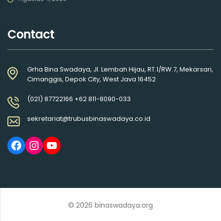
Contact
Grha Bina Swadaya, Jl. Lembah Hijau, RT.1/RW.7, Mekarsari,
Cimanggis, Depok City, West Java 16452
(021) 87722166 +62 811-8090-033
sekretariat@trubusbinaswadaya.co.id
© 2026 binaswadaya.org