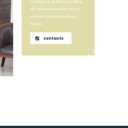
Contact us at the Consulting
WP office nearest to you or
submit a business inquiry
online.
contacts