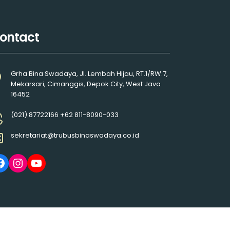
ontact
Grha Bina Swadaya, Jl. Lembah Hijau, RT.1/RW.7,
Mekarsari, Cimanggis, Depok City, West Java
16452
(021) 87722166 +62 811-8090-033
sekretariat@trubusbinaswadaya.co.id